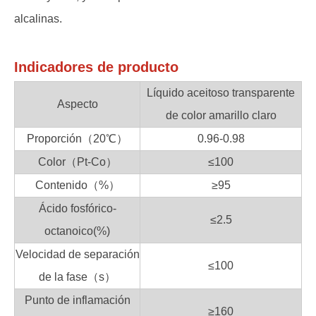
alcalinas.
Indicadores de producto
Líquido aceitoso transparente
Aspecto
de color amarillo claro
Proporción（20℃）
0.96-0.98
Color（Pt-Co）
≤100
Contenido（%）
≥95
Ácido fosfórico-
≤2.5
octanoico(%)
Velocidad de separación
≤100
de la fase（s）
Punto de inflamación
≥160