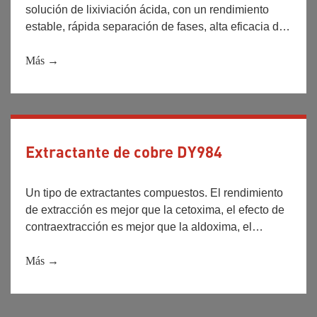
solución de lixiviación ácida, con un rendimiento
estable, rápida separación de fases, alta eficacia de
extracción y buena selectividad de cobre e hierro.
Más →
Extractante de cobre DY984
Un tipo de extractantes compuestos. El rendimiento
de extracción es mejor que la cetoxima, el efecto de
contraextracción es mejor que la aldoxima, el
rendimiento puede ser estable en el proceso de uso,
no fácil de descomponer.
Más →