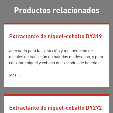
Productos relacionados
Extractante de níquel-cobalto DY319
adecuado para la extracción y recuperación de
metales de transición en baterías de desecho, y para
coextraer níquel y cobalto de lixiviados de baterías
de litio de desecho o realizar la coextracción de
níquel, cobalto y manganeso en determinadas
Más →
condiciones. Se utiliza ampliamente para la
separación y recuperación de iones metálicos de
níquel y cobalto en el líquido de lavado y las aguas
residuales de empresas separadoras de níquel y
cobalto.
Extractante de níquel-cobalto DY272