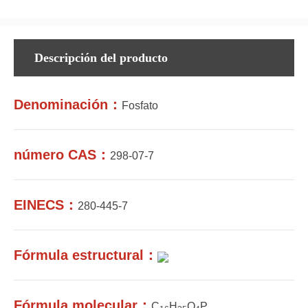
Descripción del producto
Denominación：
Fosfato
número CAS：
298-07-7
EINECS：
280-445-7
Fórmula estructural：
Fórmula molecular：
C
H
O
P