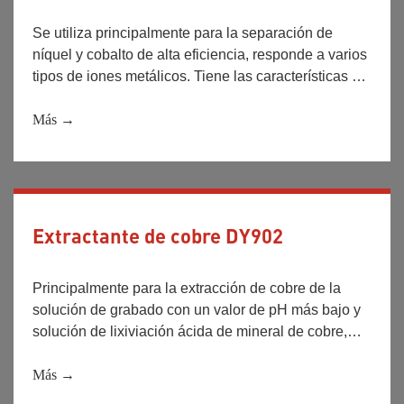
Se utiliza principalmente para la separación de
níquel y cobalto de alta eficiencia, responde a varios
tipos de iones metálicos. Tiene las características de
buena extracción y fácil inversión, y al mismo tiempo
estable al ácido y álcali, y es ampliamente utilizado
Más →
en la separación de varios iones metálicos en
hidrometalurgia.
Extractante de cobre DY902
Principalmente para la extracción de cobre de la
solución de grabado con un valor de pH más bajo y
solución de lixiviación ácida de mineral de cobre,
con buena selectividad de cobre y hierro.
Más →