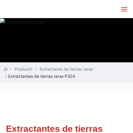
Inicio
Sobre nosotros
Producto
Producto
Extractante de tierras raras
Fuerza técnica
Extractantes de tierras raras P204
Servicio al cliente
noticias
Contacto
Extractantes de tierras