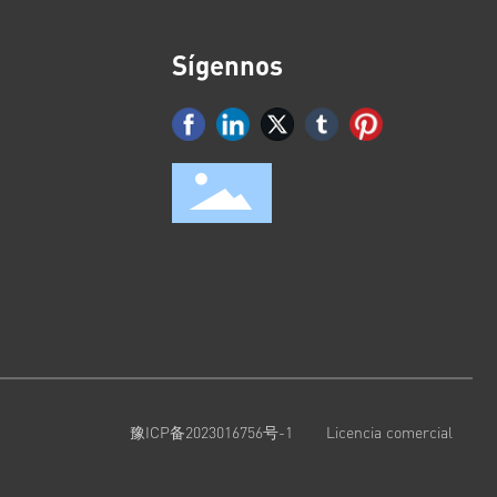
Sígennos
豫ICP备2023016756号-1
Licencia comercial