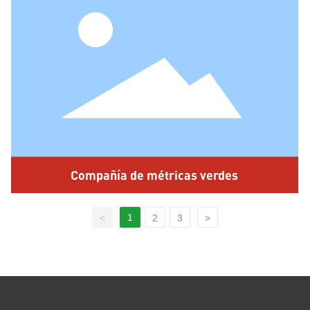
Compañía de métricas verdes
1
<
2
3
>