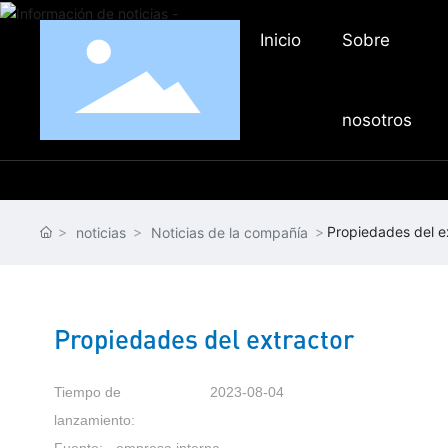
Inicio
Sobre
nosotros
Propiedades del e
noticias
Noticias de la compañía
Propiedades del extractor
Tiempo de
2023-08-04
lanzamiento:
Fuente:
empresa interna