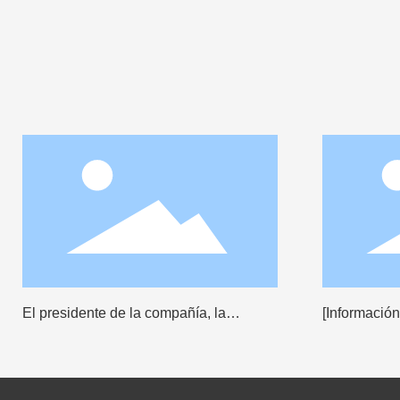
El presidente de la compañía, la
[Información
persona a cargo de la I + D, y las
equipo de a
troncos técnicos invitados a participar
entrenamien
en la Conferencia Anual de la Industria
exterior al ai
de Cobalt de Nickel Cobalt de 2023