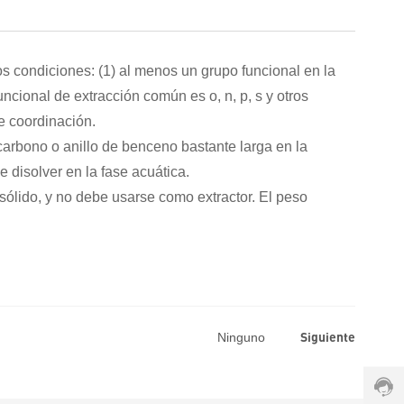
os condiciones: (1) al menos un grupo funcional en la
uncional de extracción común es o, n, p, s y otros
e coordinación.
arbono o anillo de benceno bastante larga en la
e disolver en la fase acuática.
ólido, y no debe usarse como extractor. El peso
Línea
direc
de
Siguiente
Ninguno
servi
+86-
1901
Horar