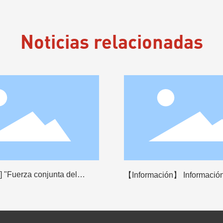
Noticias relacionadas
] "Fuerza conjunta del
【Información】 Información
taque de huracanes" todo
de manejo de boletos de tra
to de entrenamiento
re libre