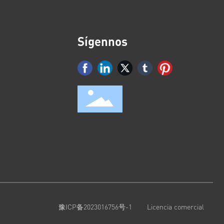
Sígennos
豫ICP备2023016756号-1
Licencia comercial